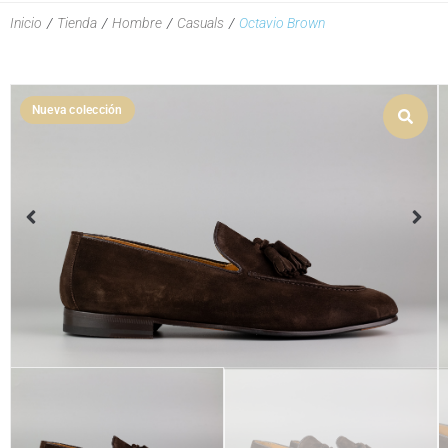
Inicio
/
Tienda
/
Hombre
/
Casuals
/
Octavio Brown
Nueva colección