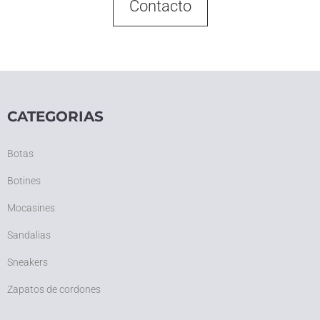
Contacto
CATEGORIAS
Botas
Botines
Mocasines
Sandalias
Sneakers
Zapatos de cordones