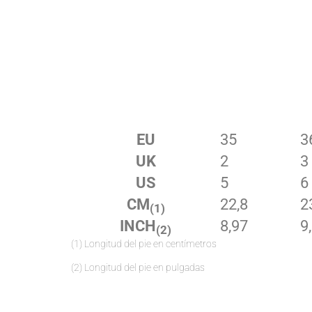
EU
35
3
UK
2
3
US
5
6
CM
22,8
2
(1)
INCH
8,97
9
(2)
(1) Longitud del pie en centímetros
(2) Longitud del pie en pulgadas