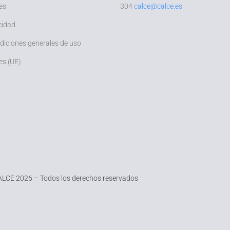
es
304
calce@calce.es
cidad
ndiciones generales de uso
es (UE)
LCE 2026 – Todos los derechos reservados