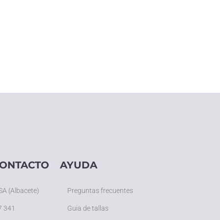
CONTACTO
AYUDA
SA (Albacete)
Preguntas frecuentes
7 341
Guia de tallas