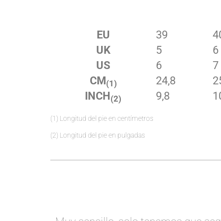
EU
39
4
UK
5
6
US
6
7
CM
24,8
2
(1)
INCH
9,8
1
(2)
(1) Longitud del pie en centímetros
(2) Longitud del pie en pulgadas