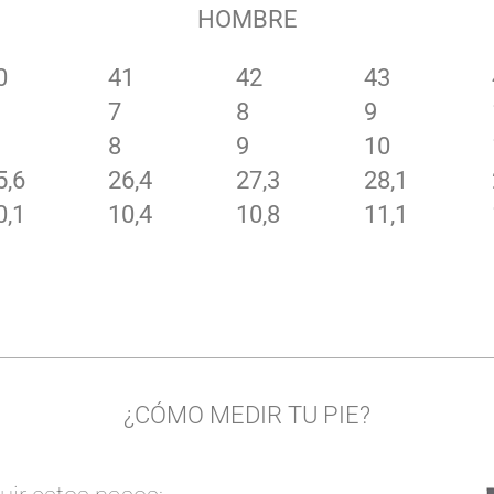
HOMBRE
0
41
42
43
7
8
9
8
9
10
5,6
26,4
27,3
28,1
0,1
10,4
10,8
11,1
¿CÓMO MEDIR TU PIE?