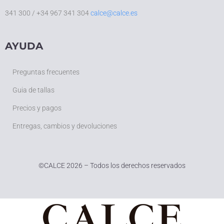
341 300 / +34 967 341 304
calce@calce.es
AYUDA
Preguntas frecuentes
Guia de tallas
Precios y pagos
Entregas, cambios y devoluciones
©
CALCE 2026 – Todos los derechos reservados