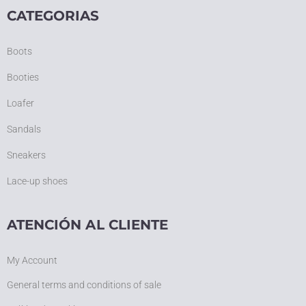
CATEGORIAS
Boots
Booties
Loafer
Sandals
Sneakers
Lace-up shoes
ATENCIÓN AL CLIENTE
My Account
General terms and conditions of sale