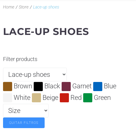
Home
/
Store
/
Lace-up shoes
LACE-UP SHOES
Filter products
Brown
Black
Garnet
Blue
White
Beige
Red
Green
QUITAR FILTROS